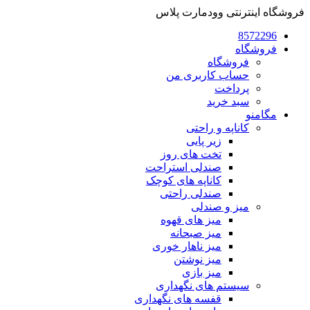
فروشگاه اینترنتی وودمارت پلاس
8572296
فروشگاه
فروشگاه
حساب کاربری من
پرداخت
سبد خرید
مگامنو
کاناپه و راحتی
زیر پایی
تخت های روز
صندلی استراحت
کاناپه های کوچک
صندلی راحتی
میز و صندلی
میز های قهوه
میز صبحانه
میز ناهار خوری
میز نوشتن
میز بازی
سیستم های نگهداری
قفسه های نگهداری