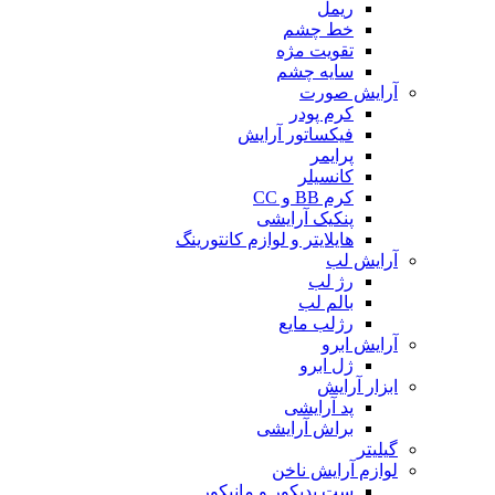
ریمل
خط چشم
تقویت مژه
سایه چشم
آرایش صورت
کرم پودر
فیکساتور آرایش
پرایمر
کانسیلر
کرم BB و CC
پنکیک آرایشی
هایلایتر و لوازم کانتورینگ
آرایش لب
رژ لب
بالم لب
رژلب مایع
آرایش ابرو
ژل ابرو
ابزار آرایش
پد آرایشی
براش آرایشی
گیلیتر
لوازم آرایش ناخن
ست پدیکور و مانیکور