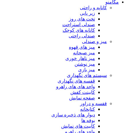
مگامنو
کاناپه و راحتی
زیر پایی
تخت های روز
صندلی استراحت
کاناپه های کوچک
صندلی راحتی
میز و صندلی
میز های قهوه
میز صبحانه
میز ناهار خوری
میز نوشتن
میز بازی
سیستم های نگهداری
قفسه های نگهداری
واحد های های راهرو
کابینت کفش
صفحه نمایش
قفسه و دراور
کتابخانه
دیوار های ذخیره سازی
بوفه ها
کابیت های نمایش
واحد های راهرو