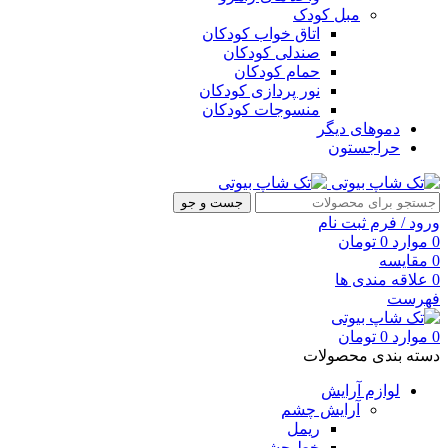
مبل کودک
اتاق خواب کودکان
صندلی کودکان
حمام کودکان
نور پردازی کودکان
منسوجات کودکان
دموهای دیگر
حراجستون
جست و جو
ورود / فرم ثبت نام
0
موارد
0
تومان
0
مقایسه
0
علاقه مندی ها
فهرست
0
موارد
0
تومان
دسته بندی محصولات
لوازم آرایش
آرایش چشم
ریمل
خط چشم