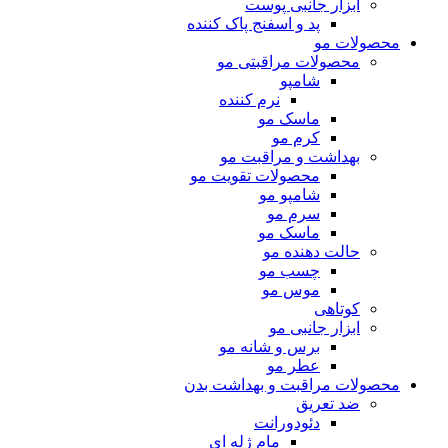
ابزار جانبی پوست
پد و اسفنج پاک کننده
محصولات مو
محصولات مراقبتی مو
شامپو
نرم کننده
ماسک مو
کرم مو
بهداشت و مراقبت مو
محصولات تقویت مو
شامپو مو
سرم مو
ماسک مو
حالت دهنده مو
چسب مو
موس مو
کوتاهی
ابزار جانبی مو
برس و شانه مو
عطر مو
محصولات مراقبت و بهداشت بدن
ضد تعریق
دئودورانت
مام ژله ای