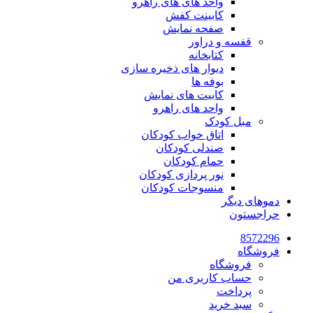
واحد های های راهرو
کابینت کفش
صفحه نمایش
قفسه و دراور
کتابخانه
دیوار های ذخیره سازی
بوفه ها
کابیت های نمایش
واحد های راهرو
مبل کودک
اتاق خواب کودکان
صندلی کودکان
حمام کودکان
نور پردازی کودکان
منسوجات کودکان
دموهای دیگر
حراجستون
8572296
فروشگاه
فروشگاه
حساب کاربری من
پرداخت
سبد خرید