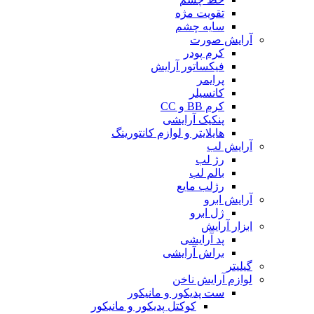
تقویت مژه
سایه چشم
آرایش صورت
کرم پودر
فیکساتور آرایش
پرایمر
کانسیلر
کرم BB و CC
پنکیک آرایشی
هایلایتر و لوازم کانتورینگ
آرایش لب
رژ لب
بالم لب
رژلب مایع
آرایش ابرو
ژل ابرو
ابزار آرایش
پد آرایشی
براش آرایشی
گیلیتر
لوازم آرایش ناخن
ست پدیکور و مانیکور
کوکتل پدیکور و مانیکور