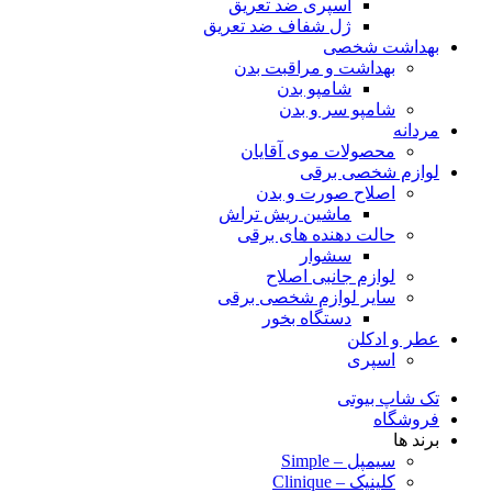
اسپری ضد تعریق
ژل شفاف ضد تعریق
بهداشت شخصی
بهداشت و مراقبت بدن
شامپو بدن
شامپو سر و بدن
مردانه
محصولات موی آقایان
لوازم شخصی برقی
اصلاح صورت و بدن
ماشین ریش تراش
حالت دهنده های برقی
سشوار
لوازم جانبی اصلاح
سایر لوازم شخصی برقی
دستگاه بخور
عطر و ادکلن
اسپری
تک شاپ بیوتی
فروشگاه
برند ها
سیمپل – Simple
کلینیک – Clinique