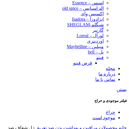
اسنس – Essence
الد اسپایس – old spice
اکسیس وای
ایزادورا – Isadora
شیگلم-SHEGLAM
گارنیر
لورآل – Loreal
اوردینری
میبلین – Maybelline
بل – bell
فیتو
قرص فیتو
مجله
درباره ما
تماس با ما
بستن
فیلتر موجودی و حراج
حراج
موجود است
خانه
محصولات مراقبت و بهداشت بدن
ضد تعریق
ژل شفاف ضد