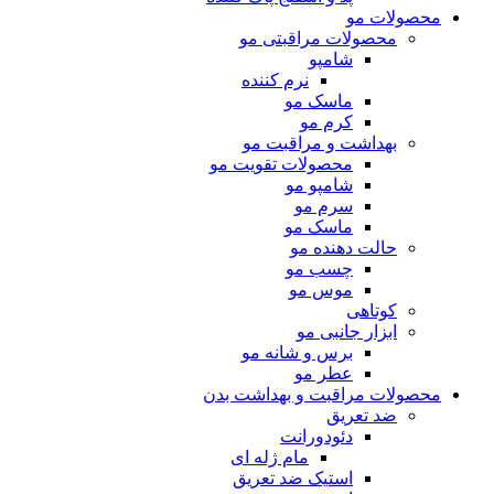
محصولات مو
محصولات مراقبتی مو
شامپو
نرم کننده
ماسک مو
کرم مو
بهداشت و مراقبت مو
محصولات تقویت مو
شامپو مو
سرم مو
ماسک مو
حالت دهنده مو
چسب مو
موس مو
کوتاهی
ابزار جانبی مو
برس و شانه مو
عطر مو
محصولات مراقبت و بهداشت بدن
ضد تعریق
دئودورانت
مام ژله ای
استیک ضد تعریق