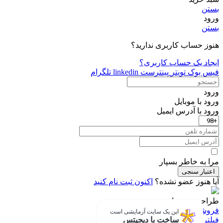
بستن
ورود
بستن
هنوز حساب کاربری ندارید؟
ایجاد یک حساب کاربری؟
فیس بوک
تویتر
پینترست
linkedin
تلگرام
ورود
ورود با موبایل
ورود با ‫آدرس ایمیل
مرا به خاطر بسپار
اعتبار سنجی
آیا هنوز عضو نشده؟
اکنون ثبت نام کنید
طراحی شده با
دیجیتس
فروشگاه
این یک سایت آزمایشی است
ساخت با دیجیتس
فیلتر ها