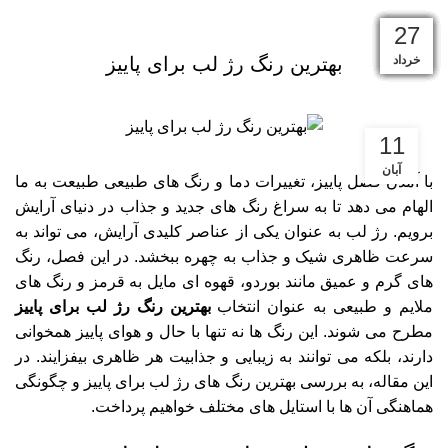
مجله زیبایی
15
10
16
23
11
31
27
21
17
07
31
27
تیر
تیر
تیر
تیر
تیر
آبان
مهر
مرداد
مرداد
خرداد
خرداد
شهریور
بهترین رنگ رژ لب برای پاییز
11
آبان
با آمدن فصل پاییز، تغییرات دما و رنگ‌ های طبیعی طبیعت به ما
الهام می‌ دهد تا به سراغ رنگ‌ های جدید و جذاب در دنیای آرایش
برویم. رژ لب به عنوان یکی از عناصر کلیدی آرایش، می‌ تواند به
سرعت ظاهری شیک و جذاب به چهره ببخشد. در این فصل، رنگ‌
های گرم و عمیق مانند بوردو، قهوه‌ ای مایل به قرمز و رنگ‌ های
ملایم و طبیعی به عنوان انتخاب
بهترین رنگ رژ لب برای پاییز
مطرح می‌ شوند. این رنگ‌ ها نه تنها با حال و هوای پاییز همخوانی
دارند، بلکه می‌ توانند به زیبایی و جذابیت هر ظاهری بیفزایند. در
این مقاله، به بررسی بهترین رنگ‌ های رژ لب برای پاییز و چگونگی
هماهنگی آن‌ ها با استایل‌ های مختلف خواهیم پرداخت.