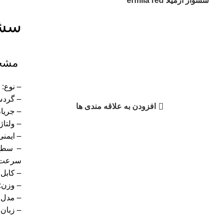
سشوار ارمیلا ermila red
سشوار 
ناموجود
مشخص
برای بزرگنمایی کلیک کنید
– نوع:
– گردش 
افزودن به علاقه مندی ها
– جریان هوا: 8.5
– ولتاژ بهره
– ایمنی
سرعت، 
– کابل: 
– وزن: 485 گر
– مدل: 0041-25
– زبان کاتا