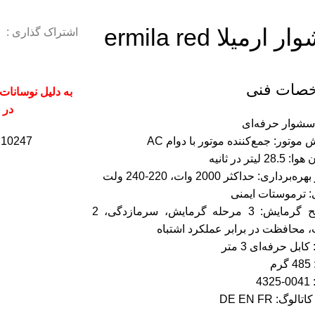
ارمیلا ermila red
اشتراک گذاری :
ات فنی
به دلیل نوسانات
در 
 سشوار حرفه‌ای
موتور: جمع‌کننده موتور با دوام AC
210247
2 لیتر در ثانیه
‌برداری: حداکثر 2000 وات، 220-240 ولت
: ترموستات ایمنی
– سطح گرمایش: 3 مرحله گرمایش، سرمازدگی، 2
محافظت در برابر عملکرد اشتباه
کابل حرفه‌ای 3 متر
م
43
لوگ: DE EN FR