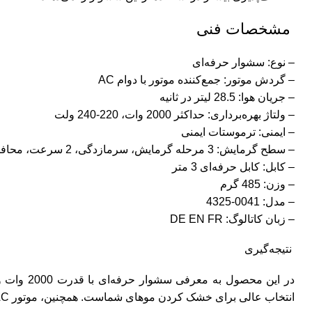
مشخصات فنی
– نوع: سشوار حرفه‌ای
– گردش موتور: جمع‌کننده موتور با دوام AC
– جریان هوا: 28.5 لیتر در ثانیه
– ولتاژ بهره‌برداری: حداکثر 2000 وات، 220-240 ولت
– ایمنی: ترموستات ایمنی
– سطح گرمایش: 3 مرحله گرمایش، سرمازدگی، 2 سرعت، محافظت در برابر عملکرد اشتباه
– کابل: کابل حرفه‌ای 3 متر
– وزن: 485 گرم
– مدل: 0041-4325
– زبان کاتالوگ: DE EN FR
نتیجه‌گیری
در این مح
انتخاب عالی برای خشک کردن موهای شماست. همچنین، موتور AC با دوام و دکمه‌ها و سرعت‌های متنوع، این سشوار را به یک ابزار قدرتمند برای حرفه‌ای‌ها تبدیل کرده است.